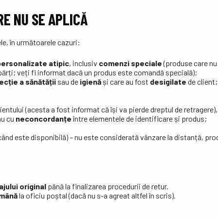
RE NU SE APLICĂ
ele, în următoarele cazuri:
personalizate atipic
, inclusiv
comenzi speciale
(produse care nu 
ărți; veți fi informat dacă un produs este comandă specială);
ecție a sănătății
sau de
igienă
și care au fost
desigilate
de client;
ientului (acesta a fost informat că își va pierde dreptul de retragere
au cu
neconcordanțe
între elementele de identificare și produs;
ând este disponibilă) – nu este considerată vânzare la distanță, produ
jului original
până la finalizarea procedurii de retur.
omână
la oficiu poștal (dacă nu s-a agreat altfel în scris).