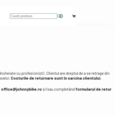
ncheiate cu profesioniștii. Clientul are dreptul de a se retrage din
uselor.
Costurile de returnare sunt în sarcina clientului
.
a
office@johnnybike.ro
și/sau completând
formularul de retur