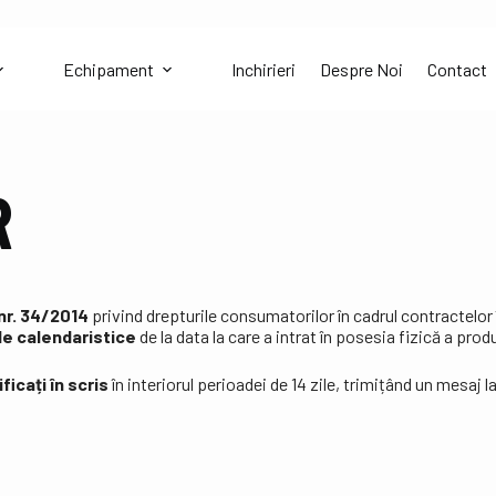
Echipament
Inchirieri
Despre Noi
Contact
R
nr. 34/2014
privind drepturile consumatorilor în cadrul contractelor î
ile calendaristice
de la data la care a intrat în posesia fizică a prod
ficați în scris
în interiorul perioadei de 14 zile, trimițând un mesaj l