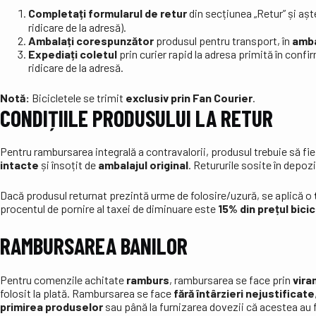
Completați formularul de retur
din secțiunea „Retur” și aș
ridicare de la adresă).
Ambalați corespunzător
produsul pentru transport, în
amba
Expediați coletul
prin curier rapid la adresa primită în conf
ridicare de la adresă.
Notă:
Bicicletele se trimit
exclusiv prin Fan Courier
.
CONDIȚIILE PRODUSULUI LA RETUR
Pentru rambursarea integrală a contravalorii, produsul trebuie să fie
intacte
și însoțit de
ambalajul original
. Retururile sosite în depoz
Dacă produsul returnat prezintă urme de folosire/uzură, se aplică o
procentul de pornire al taxei de diminuare este
15% din prețul bicic
RAMBURSAREA BANILOR
Pentru comenzile achitate
ramburs
, rambursarea se face prin
vira
folosit la plată. Rambursarea se face
fără întârzieri nejustificate
primirea produselor
sau până la furnizarea dovezii că acestea au 