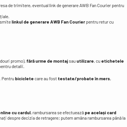
resa de trimitere, eventual link de generare AWB Fan Courier pentru
țiale.
ansmite
linkul de generare AWB Fan Courier
pentru retur cu
adouri promo),
fără urme de montaj
sau
utilizare
, cu
etichetele
entru detalii.
. Pentru
biciclete
care au fost
testate/probate în mers
,
nline cu cardul
, rambursarea se efectuează
pe același card
rmați despre decizia de retragere; putem amâna rambursarea până la