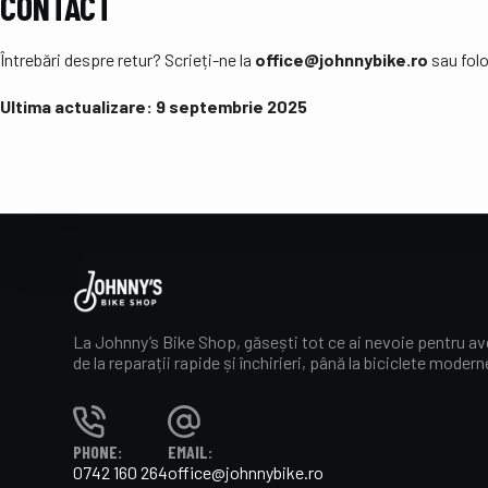
CONTACT
Întrebări despre retur? Scrieți-ne la
office@johnnybike.ro
sau folo
Ultima actualizare: 9 septembrie 2025
La Johnny’s Bike Shop, găsești tot ce ai nevoie pentru ave
de la reparații rapide și închirieri, până la biciclete moder
PHONE:
EMAIL:
0742 160 264
office@johnnybike.ro