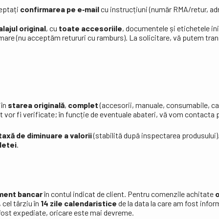
teptați
confirmarea pe e‑mail
cu instrucțiuni (număr RMA/retur, ad
lajul original
, cu
toate accesoriile
, documentele și etichetele ini
irmare (nu acceptăm retururi cu ramburs). La solicitare, vă putem tr
 în
starea originală
,
complet
(accesorii, manuale, consumabile, c
it vor fi verificate; în funcție de eventuale abateri, vă vom contacta p
taxă de diminuare a valorii
(stabilită după inspectarea produsului)
letei
.
ment bancar
în contul indicat de client. Pentru comenzile achitate
o
, cel târziu în
14 zile calendaristice
de la data la care am fost info
fost expediate, oricare este mai devreme.