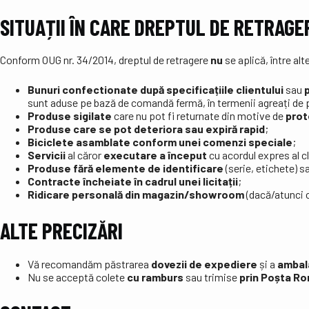
SITUAȚII ÎN CARE DREPTUL DE RETRAGE
Conform OUG nr. 34/2014, dreptul de retragere
nu
se aplică, între alt
Bunuri confectionate după specificațiile clientului
sau
sunt aduse pe bază de comandă fermă, în termenii agreați de p
Produse sigilate
care nu pot fi returnate din motive de
prot
Produse care se pot deteriora sau expiră rapid
;
Biciclete asamblate conform unei comenzi speciale
;
Servicii
al căror
executare a început
cu acordul expres al cl
Produse fără elemente de identificare
(serie, etichete) s
Contracte încheiate în cadrul unei licitații
;
Ridicare personală din magazin/showroom
(dacă/atunci c
ALTE PRECIZĂRI
Vă recomandăm păstrarea
dovezii de expediere
și a
ambala
Nu se acceptă colete
cu ramburs
sau trimise
prin Poșta R