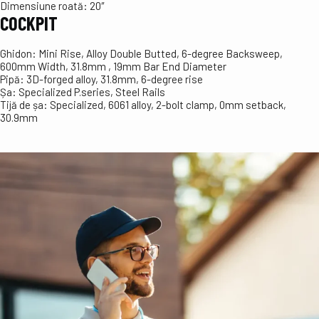
Dimensiune roată:
20″
COCKPIT
Ghidon:
Mini Rise, Alloy Double Butted, 6-degree Backsweep,
600mm Width, 31.8mm , 19mm Bar End Diameter
Pipă:
3D-forged alloy, 31.8mm, 6-degree rise
Șa:
Specialized P.series, Steel Rails
Tijă de șa:
Specialized, 6061 alloy, 2-bolt clamp, 0mm setback,
30.9mm