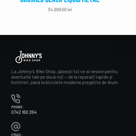
34,999.00
lei
La Johnny’s Bike Shop, găsești tot ce ai nevoie pentru
aventurile tale pe două roți — de la reparații rapide și
închirieri, până la biciclete moderne pregătite de drum.
PHONE:
0742 160 264
EMAIL: