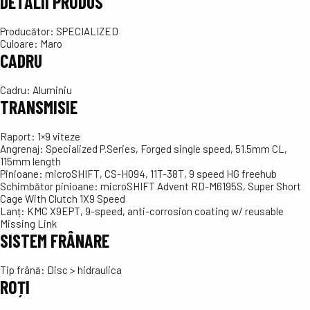
DETALII PRODUS
Producător:
SPECIALIZED
Culoare:
Maro
CADRU
Cadru:
Aluminiu
TRANSMISIE
Raport:
1×9 viteze
Angrenaj:
Specialized P.Series, Forged single speed, 51.5mm CL,
115mm length
Pinioane:
microSHIFT, CS-H094, 11T-38T, 9 speed HG freehub
Schimbător pinioane:
microSHIFT Advent RD-M6195S, Super Short
Cage With Clutch 1X9 Speed
Lanț:
KMC X9EPT, 9-speed, anti-corrosion coating w/ reusable
Missing Link
SISTEM FRÂNARE
Tip frână:
Disc > hidraulica
ROȚI