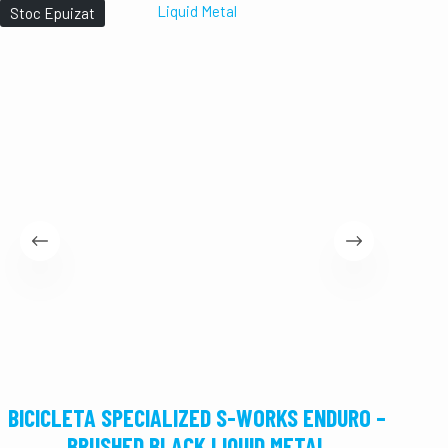
Stoc Epuizat
Stoc E
BICICLETA SPECIALIZED S-WORKS ENDURO –
BICI
BRUSHED BLACK LIQUID METAL