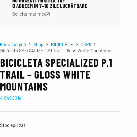
NU GĂSEȘTI MĂRIMEA TA?
O ADUCEM ÎN 7–10 ZILE LUCRĂTOARE
Solicită mărimea
Prima pagină
Shop
BICICLETE
COPII
Bicicleta SPECIALIZED P.1 Trail – Gloss White Mountains
BICICLETA SPECIALIZED P.1
TRAIL – GLOSS WHITE
MOUNTAINS
4,949.00
lei
Stoc epuizat