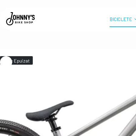
BICICLETE
Stoc Epuizat