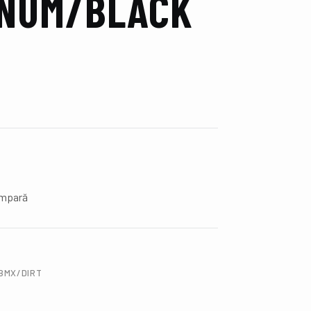
INUM/BLACK
mpară
BMX/DIRT