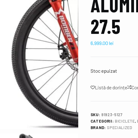
ALUM
27.5
6,999.00
lei
Stoc epuizat
Listă de dorințe
Co
SKU:
91923-5127
CATEGORII:
BICICLETE
,
BRAND:
SPECIALIZED