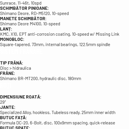
Sunrace, 11-46t, 10spd
SCHIMBĂTOR PINIOANE:
Shimano Deore, RD-M5120, 10-speed
MANETE SCHIMBĂTOR:
Shimano Deore M4100, 10-speed
LANȚ:
KMC, X10, EPT anti-corrosion coating, 10-speed w/ Missing Link
MONOBLOC:
Square-tapered, 73mm, internal bearings, 122.5mm spindle
SISTEM FRÂNARE
TIP FRÂNĂ:
Disc > hidraulica
FRÂNE:
Shimano BR-MT200, hydraulic disc, 180mm
ROȚI
DIMENSIUNE ROATĂ:
29″
JANTE:
Specialized Alloy, hookless, Tubeless ready, 25mm inner width
BUTUC FAȚĂ:
Formula DC-20, 6-Bolt, disc, 100x9mm spacing, quick-release
BUTUC SPATE: