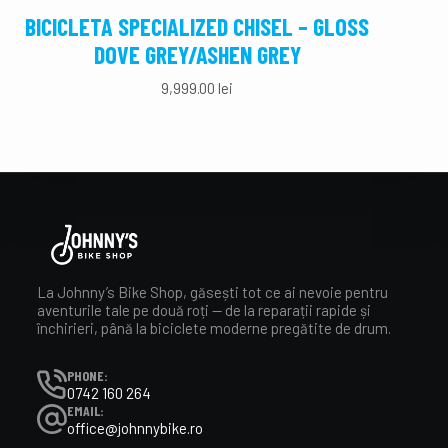
BICICLETA SPECIALIZED CHISEL – GLOSS
BIC
DOVE GREY/ASHEN GREY
9,999.00
lei
La Johnny’s Bike Shop, găsești tot ce ai nevoie pentru
aventurile tale pe două roți — de la reparații rapide și
închirieri, până la biciclete moderne pregătite de drum.
PHONE:
0742 160 264
EMAIL:
office@johnnybike.ro