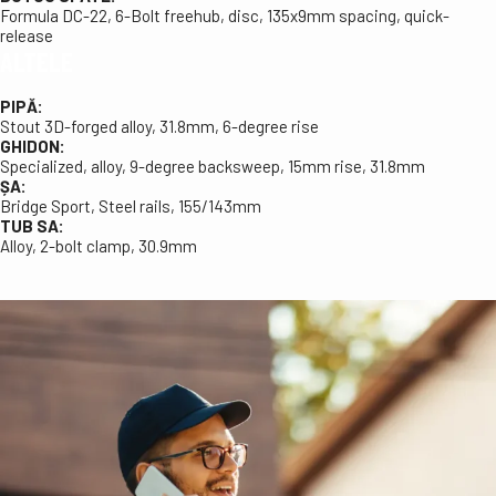
Formula DC-22, 6-Bolt freehub, disc, 135x9mm spacing, quick-
release
ALTELE
PIPĂ:
Stout 3D-forged alloy, 31.8mm, 6-degree rise
GHIDON:
Specialized, alloy, 9-degree backsweep, 15mm rise, 31.8mm
ȘA:
Bridge Sport, Steel rails, 155/143mm
TUB SA:
Alloy, 2-bolt clamp, 30.9mm