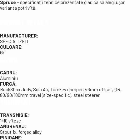
Spruce
– specificații tehnice prezentate clar, ca să alegi ușor
varianta potrivită.
PRODUCT DETAILS
MANUFACTURER:
SPECIALIZED
CULOARE:
Gri
CADRU
CADRU:
Aluminiu
FURCĂ:
RockShox Judy, Solo Air, Turnkey damper, 46mm offset, QR,
80/90/100mm travel (size-specific), steel steerer
TRANSMISIE
TRANSMISIE:
1×10 viteze
ANGRENAJ:
Stout 1x, forged alloy
PINIOANE: