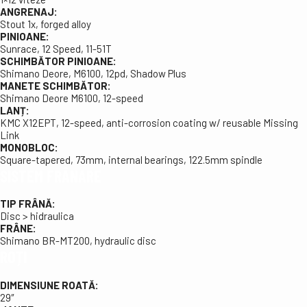
ANGRENAJ:
Stout 1x, forged alloy
PINIOANE:
Sunrace, 12 Speed, 11-51T
SCHIMBĂTOR PINIOANE:
Shimano Deore, M6100, 12pd, Shadow Plus
MANETE SCHIMBĂTOR:
Shimano Deore M6100, 12-speed
LANȚ:
KMC X12EPT, 12-speed, anti-corrosion coating w/ reusable Missing
Link
MONOBLOC:
Square-tapered, 73mm, internal bearings, 122.5mm spindle
SISTEM FRÂNARE
TIP FRÂNĂ:
Disc > hidraulica
FRÂNE:
Shimano BR-MT200, hydraulic disc
ROȚI
DIMENSIUNE ROATĂ:
29″