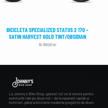
BICICLETA SPECIALIZED STATUS 2 170 –
BI
SATIN HARVEST GOLD TINT/OBSIDIAN
G
16,199.00
lei
La Johnny’s Bike Shop, găsești tot ce ai nevoie pentru
aventurile tale pe două roți — de la reparații rapide și
închirieri, până la biciclete moderne pregătite de drum.