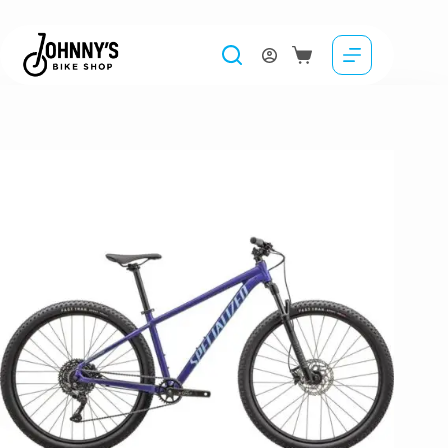
Bicicleta SPECIALIZED Rockhopper Comp 29 – Satin Mauve Metallic
4,379.00
lei
Selectează opțiunile