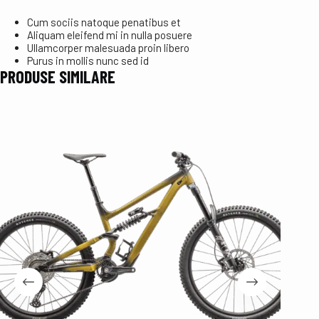
Cum sociis natoque penatibus et
Aliquam eleifend mi in nulla posuere
Ullamcorper malesuada proin libero
Purus in mollis nunc sed id
PRODUSE SIMILARE
Stoc E