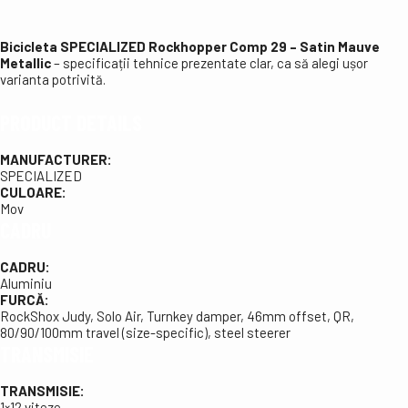
Bicicleta SPECIALIZED Rockhopper Comp 29 – Satin Mauve
Metallic
– specificații tehnice prezentate clar, ca să alegi ușor
varianta potrivită.
PRODUCT DETAILS
MANUFACTURER:
SPECIALIZED
CULOARE:
Mov
CADRU
CADRU:
Aluminiu
FURCĂ:
RockShox Judy, Solo Air, Turnkey damper, 46mm offset, QR,
80/90/100mm travel (size-specific), steel steerer
TRANSMISIE
TRANSMISIE:
1×12 viteze