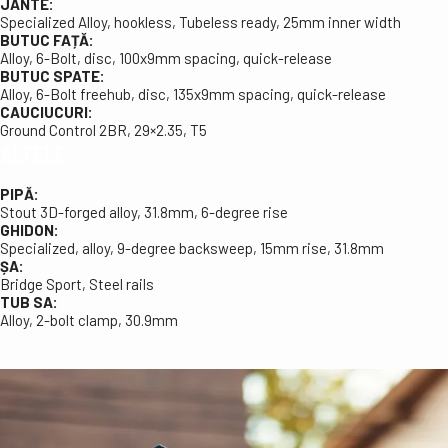
JANTE:
Specialized Alloy, hookless, Tubeless ready, 25mm inner width
BUTUC FAȚĂ:
Alloy, 6-Bolt, disc, 100x9mm spacing, quick-release
BUTUC SPATE:
Alloy, 6-Bolt freehub, disc, 135x9mm spacing, quick-release
CAUCIUCURI:
Ground Control 2BR, 29×2.35, T5
ALTELE
PIPĂ:
Stout 3D-forged alloy, 31.8mm, 6-degree rise
GHIDON:
Specialized, alloy, 9-degree backsweep, 15mm rise, 31.8mm
ȘA:
Bridge Sport, Steel rails
TUB SA:
Alloy, 2-bolt clamp, 30.9mm