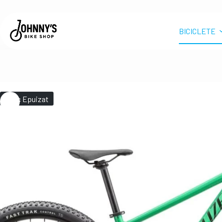
BICICLETE
Stoc Epuizat