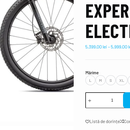
EXPER
ELECT
5,399.00
lei
–
5,999.00
l
Mǎrime
L
M
S
XL
Listă de dorințe
Co