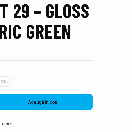
T 29 – GLOSS
RIC GREEN
ei
XXL
Adaugă în coș
mpară