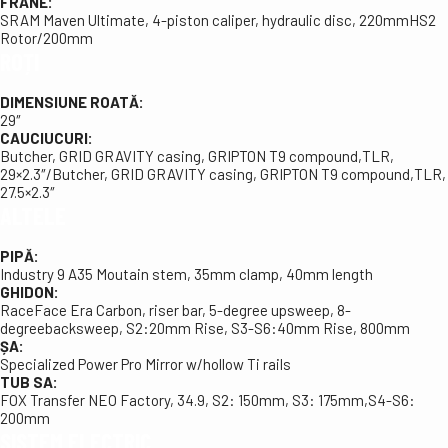
FRÂNE:
SRAM Maven Ultimate, 4-piston caliper, hydraulic disc, 220mmHS2
Rotor/200mm
ROȚI
DIMENSIUNE ROATĂ:
29″
CAUCIUCURI:
Butcher, GRID GRAVITY casing, GRIPTON T9 compound,TLR,
29×2.3″/Butcher, GRID GRAVITY casing, GRIPTON T9 compound,TLR,
27.5×2.3″
ALTELE
PIPĂ:
Industry 9 A35 Moutain stem, 35mm clamp, 40mm length
GHIDON:
RaceFace Era Carbon, riser bar, 5-degree upsweep, 8-
degreebacksweep, S2:20mm Rise, S3-S6:40mm Rise, 800mm
ȘA:
Specialized Power Pro Mirror w/hollow Ti rails
TUB SA:
FOX Transfer NEO Factory, 34.9, S2: 150mm, S3: 175mm,S4-S6:
200mm
SISTEM ELECTRIC