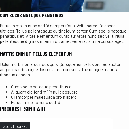
CUM SOCIIS NATOQUE PENATIBUS
Purus in mollis nunc sed id semper risus. Velit laoreet id donec
ultrices. Tellus pellentesque eu tincidunt tortor. Cum sociis natoque
penatibus et. Vitae elementum curabitur vitae nunc sed velit. Nulla
pellentesque dignissim enim sit amet venenatis urna cursus eget.
MATTIS ENIM UT TELLUS ELEMENTUM
Dolor morbi non arcu risus quis. Quisque non tellus orci ac auctor
augue mauris augue. Ipsum a arcu cursus vitae congue mauris
rhoncus aenean.
Cum sociis natoque penatibus et
Aliquam eleifend mi in nulla posuere
Ullamcorper malesuada proin libero
Purus in mollis nunc sed id
PRODUSE SIMILARE
Stoc Epuizat
Stoc E