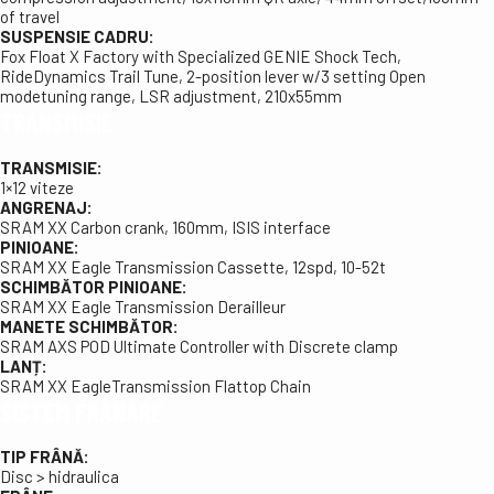
of travel
SUSPENSIE CADRU:
Fox Float X Factory with Specialized GENIE Shock Tech,
RideDynamics Trail Tune, 2-position lever w/3 setting Open
modetuning range, LSR adjustment, 210x55mm
TRANSMISIE
TRANSMISIE:
1×12 viteze
ANGRENAJ:
SRAM XX Carbon crank, 160mm, ISIS interface
PINIOANE:
SRAM XX Eagle Transmission Cassette, 12spd, 10-52t
SCHIMBĂTOR PINIOANE:
SRAM XX Eagle Transmission Derailleur
MANETE SCHIMBĂTOR:
SRAM AXS POD Ultimate Controller with Discrete clamp
LANȚ:
SRAM XX EagleTransmission Flattop Chain
SISTEM FRÂNARE
TIP FRÂNĂ:
Disc > hidraulica