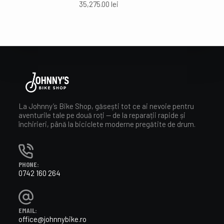
35,275.00
lei
La Johnny’s Bike Shop, găsești tot ce ai nevoie pentru
aventurile tale pe două roți — de la reparații rapide și
închirieri, până la biciclete moderne pregătite de drum.
PHONE:
0742 160 264
EMAIL:
office@johnnybike.ro