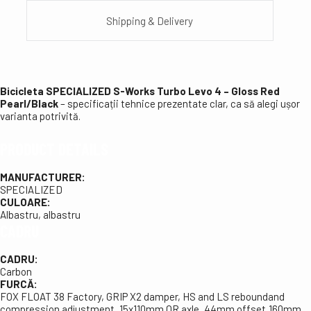
Shipping & Delivery
Bicicleta SPECIALIZED S-Works Turbo Levo 4 – Gloss Red
Pearl/Black
– specificații tehnice prezentate clar, ca să alegi ușor
varianta potrivită.
PRODUCT DETAILS
MANUFACTURER:
SPECIALIZED
CULOARE:
Albastru, albastru
CADRU
CADRU:
Carbon
FURCĂ:
FOX FLOAT 38 Factory, GRIP X2 damper, HS and LS reboundand
compression adjustment, 15x110mm QR axle, 44mm offset,160mm