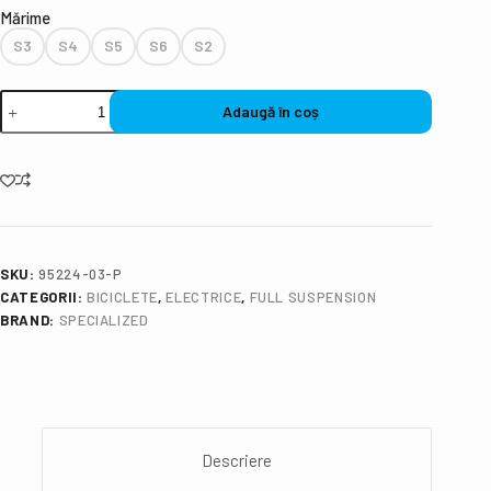
Mǎrime
S3
S4
S5
S6
S2
Adaugă în coș
SKU:
95224-03-P
CATEGORII:
BICICLETE
,
ELECTRICE
,
FULL SUSPENSION
BRAND:
SPECIALIZED
Descriere