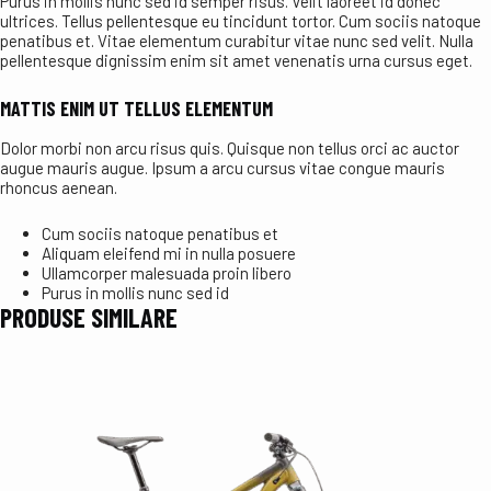
Purus in mollis nunc sed id semper risus. Velit laoreet id donec
ultrices. Tellus pellentesque eu tincidunt tortor. Cum sociis natoque
penatibus et. Vitae elementum curabitur vitae nunc sed velit. Nulla
pellentesque dignissim enim sit amet venenatis urna cursus eget.
MATTIS ENIM UT TELLUS ELEMENTUM
Dolor morbi non arcu risus quis. Quisque non tellus orci ac auctor
augue mauris augue. Ipsum a arcu cursus vitae congue mauris
rhoncus aenean.
Cum sociis natoque penatibus et
Aliquam eleifend mi in nulla posuere
Ullamcorper malesuada proin libero
Purus in mollis nunc sed id
PRODUSE SIMILARE
Stoc E