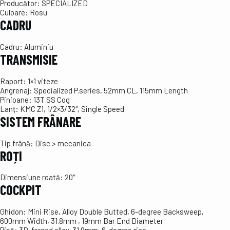
Producător:
SPECIALIZED
Culoare:
Rosu
CADRU
Cadru:
Aluminiu
TRANSMISIE
Raport:
1×1 viteze
Angrenaj:
Specialized P.series, 52mm CL, 115mm Length
Pinioane:
13T SS Cog
Lanț:
KMC Z1, 1/2×3/32″, Single Speed
SISTEM FRÂNARE
Tip frână:
Disc > mecanica
ROȚI
Dimensiune roată:
20″
COCKPIT
Ghidon:
Mini Rise, Alloy Double Butted, 6-degree Backsweep,
600mm Width, 31.8mm , 19mm Bar End Diameter