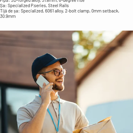
Pipă:
3D-forged alloy, 31.8mm, 6-degree rise
Șa:
Specialized P.series, Steel Rails
Tijă de șa:
Specialized, 6061 alloy, 2-bolt clamp, 0mm setback,
30.9mm