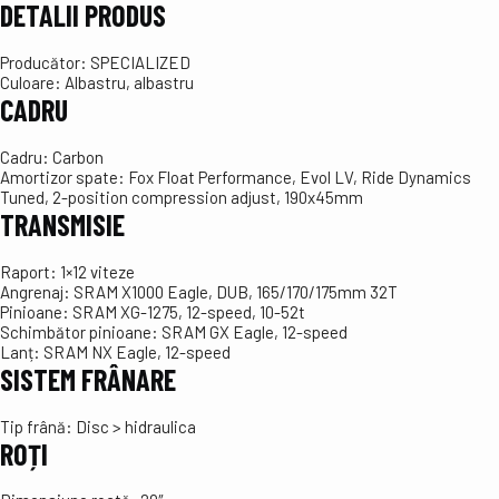
DETALII PRODUS
Producător:
SPECIALIZED
Culoare:
Albastru, albastru
CADRU
Cadru:
Carbon
Amortizor spate:
Fox Float Performance, Evol LV, Ride Dynamics
Tuned, 2-position compression adjust, 190x45mm
TRANSMISIE
Raport:
1×12 viteze
Angrenaj:
SRAM X1000 Eagle, DUB, 165/170/175mm 32T
Pinioane:
SRAM XG-1275, 12-speed, 10-52t
Schimbător pinioane:
SRAM GX Eagle, 12-speed
Lanț:
SRAM NX Eagle, 12-speed
SISTEM FRÂNARE
Tip frână:
Disc > hidraulica
ROȚI