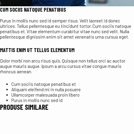
CUM SOCIIS NATOQUE PENATIBUS
Purus in mollis nunc sed id semper risus. Velit laoreet id donec
ultrices. Tellus pellentesque eu tincidunt tortor. Cum sociis natoque
penatibus et. Vitae elementum curabitur vitae nunc sed velit. Nulla
pellentesque dignissim enim sit amet venenatis urna cursus eget.
MATTIS ENIM UT TELLUS ELEMENTUM
Dolor morbi non arcu risus quis. Quisque non tellus orci ac auctor
augue mauris augue. Ipsum a arcu cursus vitae congue mauris
rhoncus aenean.
Cum sociis natoque penatibus et
Aliquam eleifend mi in nulla posuere
Ullamcorper malesuada proin libero
Purus in mollis nunc sed id
PRODUSE SIMILARE
Stoc E