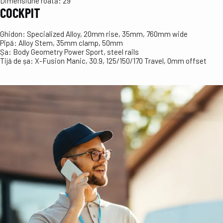
Dimensiune roată:
29″
COCKPIT
Ghidon:
Specialized Alloy, 20mm rise, 35mm, 760mm wide
Pipă:
Alloy Stem, 35mm clamp, 50mm
Șa:
Body Geometry Power Sport, steel rails
Tijă de șa:
X-Fusion Manic, 30.9, 125/150/170 Travel, 0mm offset