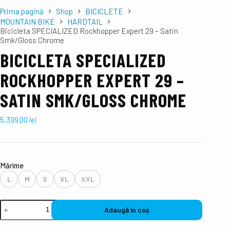
Prima pagină
Shop
BICICLETE
MOUNTAIN BIKE
HARDTAIL
Bicicleta SPECIALIZED Rockhopper Expert 29 – Satin
Smk/Gloss Chrome
BICICLETA SPECIALIZED
ROCKHOPPER EXPERT 29 –
SATIN SMK/GLOSS CHROME
5,399.00
lei
Mǎrime
L
M
S
XL
XXL
Adaugă în coș