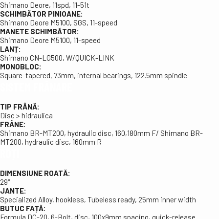
Shimano Deore, 11spd, 11-51t
SCHIMBĂTOR PINIOANE:
Shimano Deore M5100, SGS, 11-speed
MANETE SCHIMBĂTOR:
Shimano Deore M5100, 11-speed
LANȚ:
Shimano CN-LG500, W/QUICK-LINK
MONOBLOC:
Square-tapered, 73mm, internal bearings, 122.5mm spindle
SISTEM FRÂNARE
TIP FRÂNĂ:
Disc > hidraulica
FRÂNE:
Shimano BR-MT200, hydraulic disc, 160,180mm F/ Shimano BR-
MT200, hydraulic disc, 160mm R
ROȚI
DIMENSIUNE ROATĂ:
29″
JANTE:
Specialized Alloy, hookless, Tubeless ready, 25mm inner width
BUTUC FAȚĂ:
Formula DC-20, 6-Bolt, disc, 100x9mm spacing, quick-release