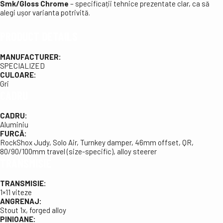
Smk/Gloss Chrome
– specificații tehnice prezentate clar, ca să
alegi ușor varianta potrivită.
PRODUCT DETAILS
MANUFACTURER:
SPECIALIZED
CULOARE:
Gri
CADRU
CADRU:
Aluminiu
FURCĂ:
RockShox Judy, Solo Air, Turnkey damper, 46mm offset, QR,
80/90/100mm travel (size-specific), alloy steerer
TRANSMISIE
TRANSMISIE:
1×11 viteze
ANGRENAJ:
Stout 1x, forged alloy
PINIOANE: