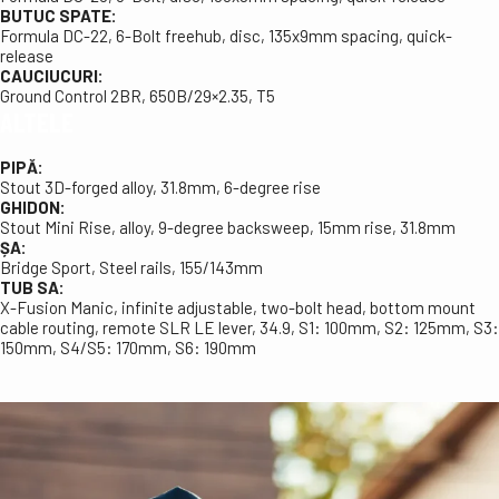
BUTUC SPATE:
Formula DC-22, 6-Bolt freehub, disc, 135x9mm spacing, quick-
release
CAUCIUCURI:
Ground Control 2BR, 650B/29×2.35, T5
ALTELE
PIPĂ:
Stout 3D-forged alloy, 31.8mm, 6-degree rise
GHIDON:
Stout Mini Rise, alloy, 9-degree backsweep, 15mm rise, 31.8mm
ȘA:
Bridge Sport, Steel rails, 155/143mm
TUB SA:
X-Fusion Manic, infinite adjustable, two-bolt head, bottom mount
cable routing, remote SLR LE lever, 34.9, S1: 100mm, S2: 125mm, S3:
150mm, S4/S5: 170mm, S6: 190mm