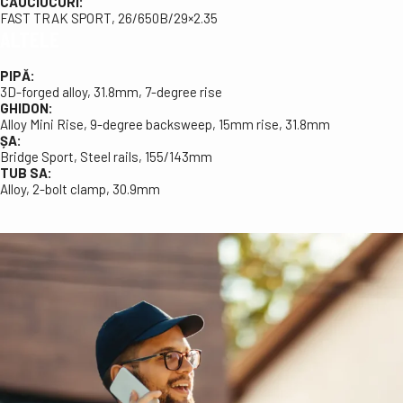
CAUCIUCURI:
FAST TRAK SPORT, 26/650B/29×2.35
ALTELE
PIPĂ:
3D-forged alloy, 31.8mm, 7-degree rise
GHIDON:
Alloy Mini Rise, 9-degree backsweep, 15mm rise, 31.8mm
ȘA:
Bridge Sport, Steel rails, 155/143mm
TUB SA:
Alloy, 2-bolt clamp, 30.9mm