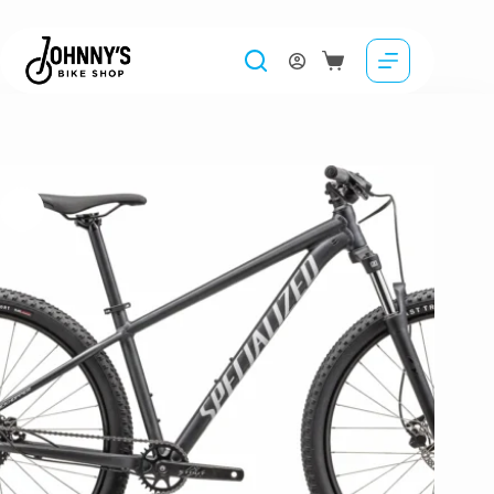
Bicicleta SPECIALIZED Rockhopper Sport 29 – Satin Black Liquid Metal/White
3,749.00
lei
Selectează opțiunile