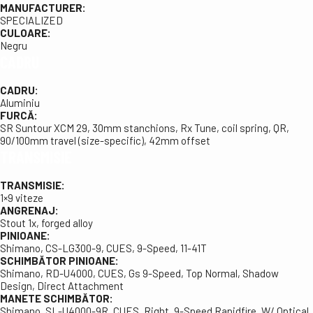
MANUFACTURER:
SPECIALIZED
CULOARE:
Negru
CADRU
CADRU:
Aluminiu
FURCĂ:
SR Suntour XCM 29, 30mm stanchions, Rx Tune, coil spring, QR,
90/100mm travel (size-specific), 42mm offset
TRANSMISIE
TRANSMISIE:
1×9 viteze
ANGRENAJ:
Stout 1x, forged alloy
PINIOANE:
Shimano, CS-LG300-9, CUES, 9-Speed, 11-41T
SCHIMBĂTOR PINIOANE:
Shimano, RD-U4000, CUES, Gs 9-Speed, Top Normal, Shadow
Design, Direct Attachment
MANETE SCHIMBĂTOR:
Shimano, SL-U4000-9R, CUES, Right, 9-Speed Rapidfire, W/ Optical