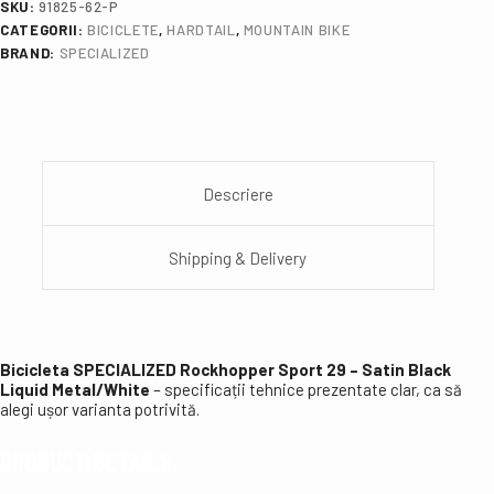
SKU:
91825-62-P
CATEGORII:
BICICLETE
,
HARDTAIL
,
MOUNTAIN BIKE
BRAND:
SPECIALIZED
Descriere
Shipping & Delivery
Bicicleta SPECIALIZED Rockhopper Sport 29 – Satin Black
Liquid Metal/White
– specificații tehnice prezentate clar, ca să
alegi ușor varianta potrivită.
PRODUCT DETAILS