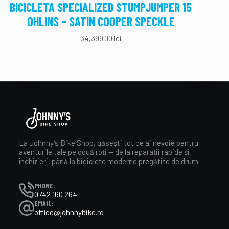
BICICLETA SPECIALIZED STUMPJUMPER 15
BICI
OHLINS – SATIN COOPER SPECKLE
34,399.00
lei
La Johnny’s Bike Shop, găsești tot ce ai nevoie pentru
aventurile tale pe două roți — de la reparații rapide și
închirieri, până la biciclete moderne pregătite de drum.
PHONE:
0742 160 264
EMAIL:
office@johnnybike.ro