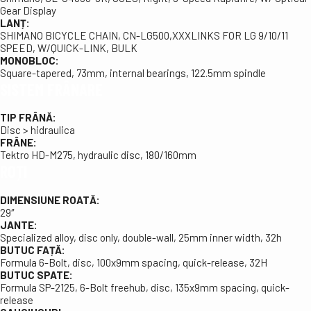
Gear Display
LANȚ:
SHIMANO BICYCLE CHAIN, CN-LG500,XXXLINKS FOR LG 9/10/11
SPEED, W/QUICK-LINK, BULK
MONOBLOC:
Square-tapered, 73mm, internal bearings, 122.5mm spindle
SISTEM FRÂNARE
TIP FRÂNĂ:
Disc > hidraulica
FRÂNE:
Tektro HD-M275, hydraulic disc, 180/160mm
ROȚI
DIMENSIUNE ROATĂ:
29″
JANTE:
Specialized alloy, disc only, double-wall, 25mm inner width, 32h
BUTUC FAȚĂ:
Formula 6-Bolt, disc, 100x9mm spacing, quick-release, 32H
BUTUC SPATE:
Formula SP-2125, 6-Bolt freehub, disc, 135x9mm spacing, quick-
release