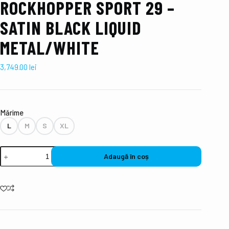
ROCKHOPPER SPORT 29 –
SATIN BLACK LIQUID
METAL/WHITE
3,749.00
lei
Mǎrime
L
M
S
XL
Adaugă în coș