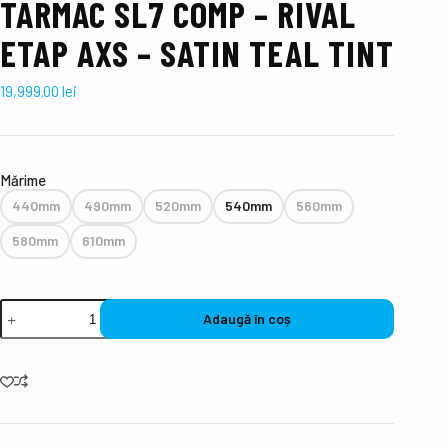
TARMAC SL7 COMP – RIVAL
ETAP AXS – SATIN TEAL TINT
19,999.00
lei
Mǎrime
440mm
490mm
520mm
540mm
560mm
580mm
610mm
Adaugă în coș