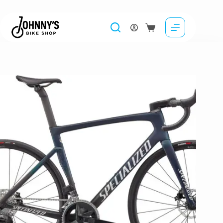
Bicicleta SPECIALIZED Tarmac SL7 Comp – Rival eTap AXS – Satin Teal Tint
19,999.00
lei
Selectează opțiunile