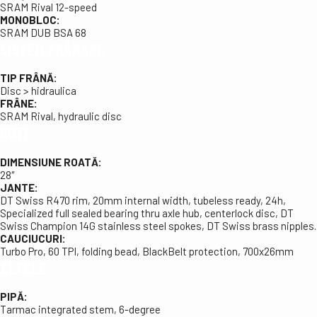
SRAM Rival 12-speed
MONOBLOC:
SRAM DUB BSA 68
SISTEM FRÂNARE
TIP FRÂNĂ:
Disc > hidraulica
FRÂNE:
SRAM Rival, hydraulic disc
ROȚI
DIMENSIUNE ROATĂ:
28″
JANTE:
DT Swiss R470 rim, 20mm internal width, tubeless ready, 24h,
Specialized full sealed bearing thru axle hub, centerlock disc, DT
Swiss Champion 14G stainless steel spokes, DT Swiss brass nipples.
CAUCIUCURI:
Turbo Pro, 60 TPI, folding bead, BlackBelt protection, 700x26mm
ALTELE
PIPĂ:
Tarmac integrated stem, 6-degree