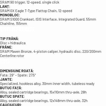
SRAM 90 trigger, 12-speed, single click
LANȚ:
SRAM GX Eagle T-Type Flattop Chain, 12-speed
MONOBLOC:
SRAM S1000 Crankset, ISIS Interface, Integrated Guard, 55mm
Chainline, 155mm
SISTEM FRÂNARE
TIP FRÂNĂ:
Disc > hidraulica
FRÂNE:
SRAM Maven Bronze, 4-piston caliper, hydraulic disc, 220/200mm
Centerline rotor
ROȚI
DIMENSIUNE ROATĂ:
Fata: 29″ – Spate: 27.5″
JANTE:
Specialized, hookless alloy, 30mm inner width, tubeless ready
BUTUC FAȚĂ:
Alloy, sealed cartridge bearings, 15x110mm thru-axle, 28h
BUTUC SPATE:
Alloy, sealed cartridge bearings, 12x148mm thru-axle, 32h
CAUCIUCURI: