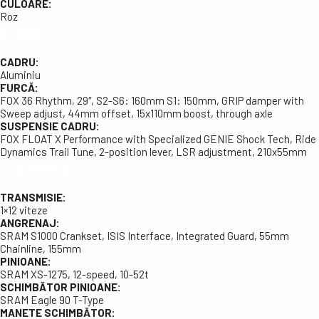
CULOARE:
Roz
CADRU
CADRU:
Aluminiu
FURCĂ:
FOX 36 Rhythm, 29″, S2-S6: 160mm S1: 150mm, GRIP damper with
Sweep adjust, 44mm offset, 15x110mm boost, through axle
SUSPENSIE CADRU:
FOX FLOAT X Performance with Specialized GENIE Shock Tech, Ride
Dynamics Trail Tune, 2-position lever, LSR adjustment, 210x55mm
TRANSMISIE
TRANSMISIE:
1×12 viteze
ANGRENAJ:
SRAM S1000 Crankset, ISIS Interface, Integrated Guard, 55mm
Chainline, 155mm
PINIOANE:
SRAM XS-1275, 12-speed, 10-52t
SCHIMBĂTOR PINIOANE:
SRAM Eagle 90 T-Type
MANETE SCHIMBĂTOR: