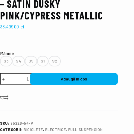
– SATIN DUSKY
PINK/CYPRESS METALLIC
33,499.00
lei
Mǎrime
S3
S4
S5
S1
S2
Adaugă în coș
SKU:
95226-54-P
CATEGORII:
BICICLETE
,
ELECTRICE
,
FULL SUSPENSION