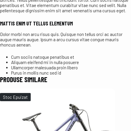
ultrices. Tellus pellentesque eu tincidunt tortor. Cum sociis natoque
penatibus et. Vitae elementum curabitur vitae nunc sed velit. Nulla
pellentesque dignissim enim sit amet venenatis urna cursus eget.
MATTIS ENIM UT TELLUS ELEMENTUM
Dolor morbi non arcu risus quis. Quisque non tellus orci ac auctor
augue mauris augue. Ipsum a arcu cursus vitae congue mauris
rhoncus aenean.
Cum sociis natoque penatibus et
Aliquam eleifend mi in nulla posuere
Ullamcorper malesuada proin libero
Purus in mollis nunc sed id
PRODUSE SIMILARE
Stoc Epuizat
Stoc E