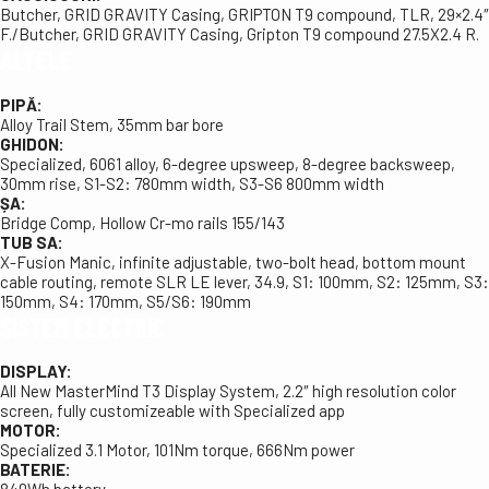
Butcher, GRID GRAVITY Casing, GRIPTON T9 compound, TLR, 29×2.4″
F./Butcher, GRID GRAVITY Casing, Gripton T9 compound 27.5X2.4 R.
ALTELE
PIPĂ:
Alloy Trail Stem, 35mm bar bore
GHIDON:
Specialized, 6061 alloy, 6-degree upsweep, 8-degree backsweep,
30mm rise, S1-S2: 780mm width, S3-S6 800mm width
ȘA:
Bridge Comp, Hollow Cr-mo rails 155/143
TUB SA:
X-Fusion Manic, infinite adjustable, two-bolt head, bottom mount
cable routing, remote SLR LE lever, 34.9, S1: 100mm, S2: 125mm, S3:
150mm, S4: 170mm, S5/S6: 190mm
SISTEM ELECTRIC
DISPLAY:
All New MasterMind T3 Display System, 2.2″ high resolution color
screen, fully customizeable with Specialized app
MOTOR:
Specialized 3.1 Motor, 101Nm torque, 666Nm power
BATERIE:
840Wh battery