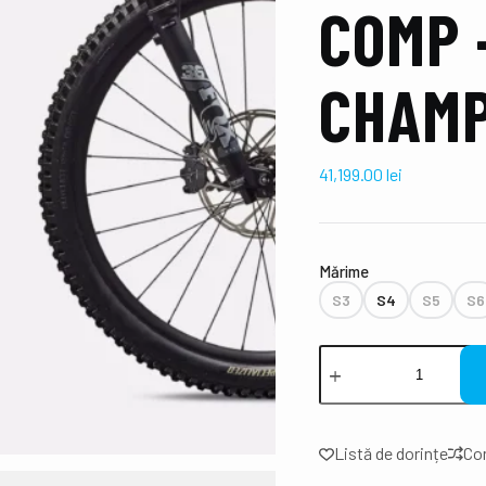
COMP 
CHAM
41,199.00
lei
Mǎrime
S3
S4
S5
S6
Listă de dorințe
Co