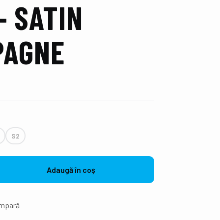
– SATIN
PAGNE
S2
Adaugă în coș
mpară