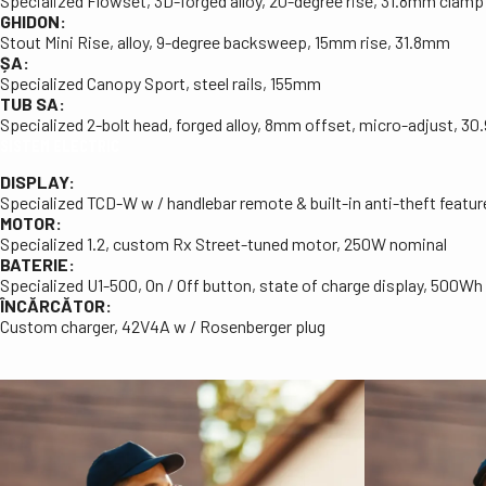
Specialized Flowset, 3D-forged alloy, 20-degree rise, 31.8mm clamp
GHIDON:
Stout Mini Rise, alloy, 9-degree backsweep, 15mm rise, 31.8mm
ȘA:
Specialized Canopy Sport, steel rails, 155mm
TUB SA:
Specialized 2-bolt head, forged alloy, 8mm offset, micro-adjust, 3
SISTEM ELECTRIC
DISPLAY:
Specialized TCD-W w / handlebar remote & built-in anti-theft feature
MOTOR:
Specialized 1.2, custom Rx Street-tuned motor, 250W nominal
BATERIE:
Specialized U1-500, On / Off button, state of charge display, 500Wh
ÎNCĂRCĂTOR:
Custom charger, 42V4A w / Rosenberger plug