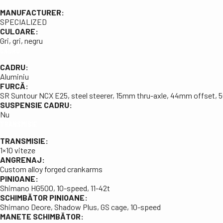
MANUFACTURER:
SPECIALIZED
CULOARE:
Gri, gri, negru
CADRU
CADRU:
Aluminiu
FURCĂ:
SR Suntour NCX E25, steel steerer, 15mm thru-axle, 44mm offset, 
SUSPENSIE CADRU:
Nu
TRANSMISIE
TRANSMISIE:
1×10 viteze
ANGRENAJ:
Custom alloy forged crankarms
PINIOANE:
Shimano HG500, 10-speed, 11-42t
SCHIMBĂTOR PINIOANE:
Shimano Deore, Shadow Plus, GS cage, 10-speed
MANETE SCHIMBĂTOR: