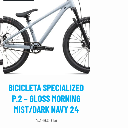
BICICLETA SPECIALIZED
BICICLETA
P.2 – GLOSS MORNING
CHISEL C
MIST/DARK NAVY 24
ION/SMOKE
4,399.00
lei
12,