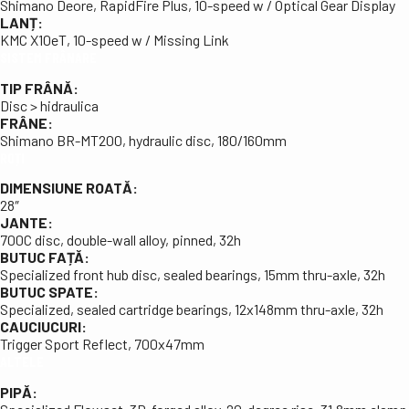
Shimano Deore, RapidFire Plus, 10-speed w / Optical Gear Display
LANȚ:
KMC X10eT, 10-speed w / Missing Link
SISTEM FRÂNARE
TIP FRÂNĂ:
Disc > hidraulica
FRÂNE:
Shimano BR-MT200, hydraulic disc, 180/160mm
ROȚI
DIMENSIUNE ROATĂ:
28″
JANTE:
700C disc, double-wall alloy, pinned, 32h
BUTUC FAȚĂ:
Specialized front hub disc, sealed bearings, 15mm thru-axle, 32h
BUTUC SPATE:
Specialized, sealed cartridge bearings, 12x148mm thru-axle, 32h
CAUCIUCURI:
Trigger Sport Reflect, 700x47mm
ALTELE
PIPĂ: