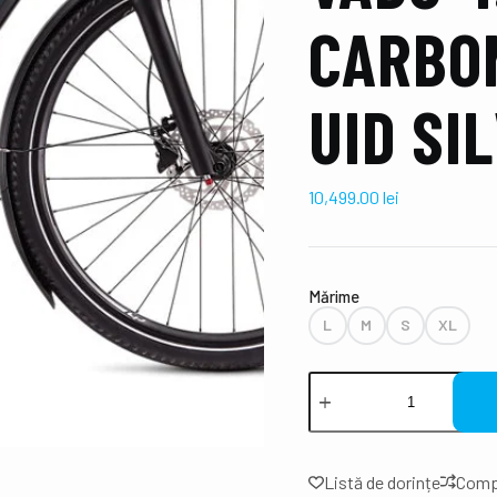
CARBO
UID SI
10,499.00
lei
Mǎrime
L
M
S
XL
Listă de dorințe
Comp