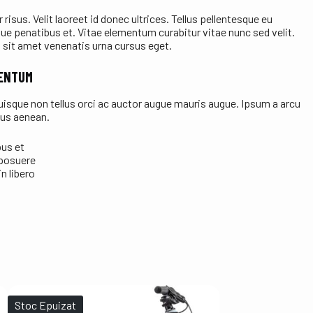
risus. Velit laoreet id donec ultrices. Tellus pellentesque eu
que penatibus et. Vitae elementum curabitur vitae nunc sed velit.
 sit amet venenatis urna cursus eget.
MENTUM
Quisque non tellus orci ac auctor augue mauris augue. Ipsum a arcu
cus aenean.
us et
 posuere
n libero
Stoc Epuizat