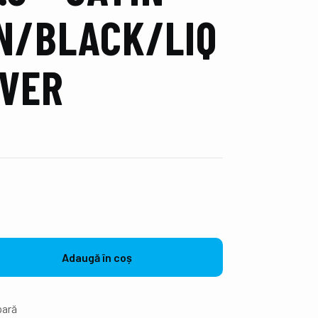
N/BLACK/LIQ
LVER
Adaugă în coș
ară