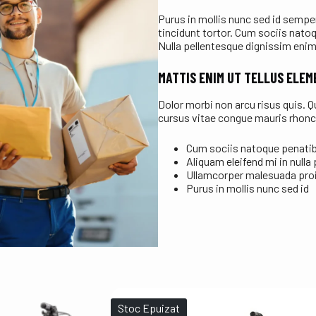
Purus in mollis nunc sed id semper 
tincidunt tortor. Cum sociis nato
Nulla pellentesque dignissim enim
MATTIS ENIM UT TELLUS ELE
Dolor morbi non arcu risus quis. 
cursus vitae congue mauris rhon
Cum sociis natoque penatib
Aliquam eleifend mi in nulla
Ullamcorper malesuada proi
Purus in mollis nunc sed id
Stoc Epuizat