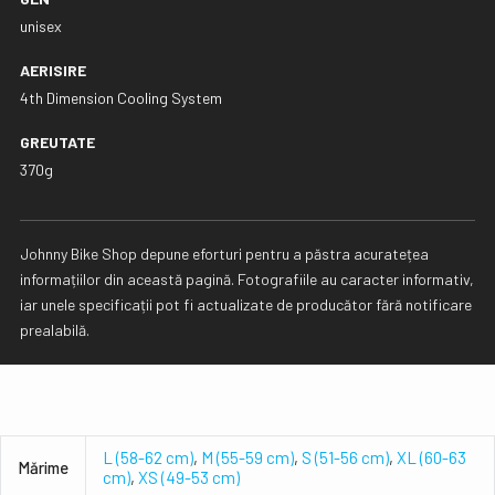
unisex
AERISIRE
4th Dimension Cooling System
GREUTATE
370g
Johnny Bike Shop depune eforturi pentru a păstra acuratețea
informațiilor din această pagină. Fotografiile au caracter informativ,
iar unele specificații pot fi actualizate de producător fără notificare
prealabilă.
L (58-62 cm)
,
M (55-59 cm)
,
S (51-56 cm)
,
XL (60-63
Mǎrime
cm)
,
XS (49-53 cm)