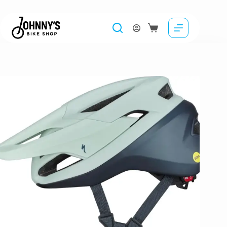
Casca SPECIALIZED Camber – White Sage
249.00
lei
Selectează opțiunile