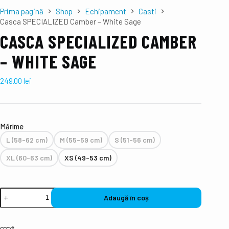
Prima pagină
Shop
Echipament
Casti
Casca SPECIALIZED Camber – White Sage
CASCA SPECIALIZED CAMBER
– WHITE SAGE
249.00
lei
Mǎrime
L (58-62 cm)
M (55-59 cm)
S (51-56 cm)
XL (60-63 cm)
XS (49-53 cm)
Adaugă în coș