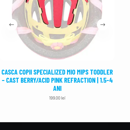
CASCA COPII SPECIALIZED MIO MIPS TODDLER
CASCA
– CAST BERRY/ACID PINK REFRACTION | 1.5-4
– CA
ANI
199.00
lei