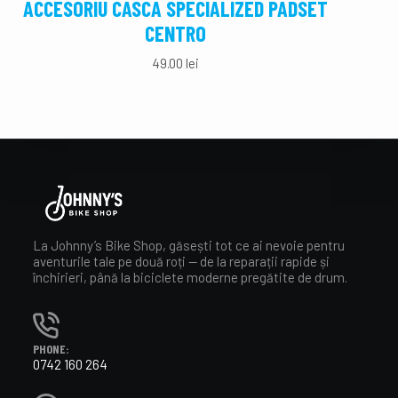
ACCESORIU CASCA SPECIALIZED PADSET
AC
CENTRO
49.00
lei
La Johnny’s Bike Shop, găsești tot ce ai nevoie pentru
aventurile tale pe două roți — de la reparații rapide și
închirieri, până la biciclete moderne pregătite de drum.
PHONE:
0742 160 264