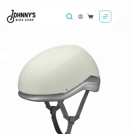
Casca SPECIALIZED Mode – Dune White
369.00
lei
Selectează opțiunile