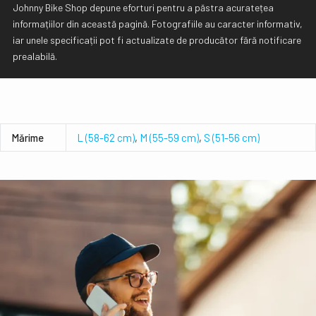
Johnny Bike Shop depune eforturi pentru a păstra acuratețea
informațiilor din această pagină. Fotografiile au caracter informativ,
iar unele specificații pot fi actualizate de producător fără notificare
prealabilă.
Mǎrime
L (58-62 cm)
,
M (55-59 cm)
,
S (51-56 cm)