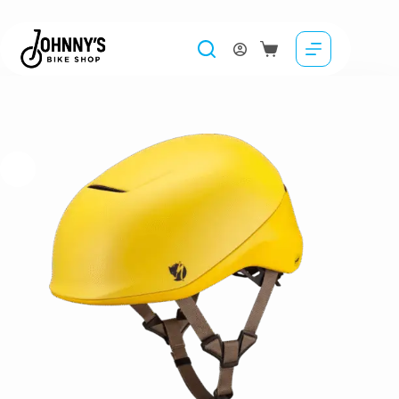
Casca SPECIALIZED Tone – Fjallraven Ochre
269.00
lei
Selectează opțiunile