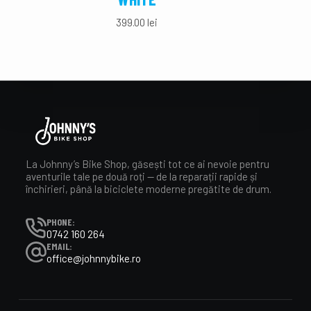
399.00
lei
La Johnny’s Bike Shop, găsești tot ce ai nevoie pentru
aventurile tale pe două roți — de la reparații rapide și
închirieri, până la biciclete moderne pregătite de drum.
PHONE:
0742 160 264
EMAIL:
office@johnnybike.ro