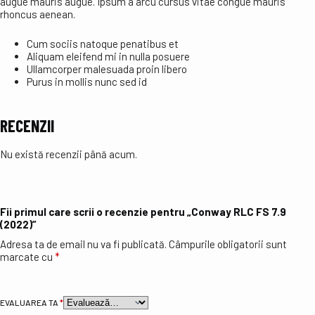
augue mauris augue. Ipsum a arcu cursus vitae congue mauris
rhoncus aenean.
Cum sociis natoque penatibus et
Aliquam eleifend mi in nulla posuere
Ullamcorper malesuada proin libero
Purus in mollis nunc sed id
RECENZII
Nu există recenzii până acum.
Fii primul care scrii o recenzie pentru „Conway RLC FS 7.9
(2022)”
Adresa ta de email nu va fi publicată.
Câmpurile obligatorii sunt
marcate cu
*
EVALUAREA TA
*