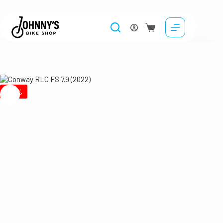
13,500.00
lei
21,499.00
lei
Selectează opțiunile
Disponibil pentru
pre-comenzi
-37%