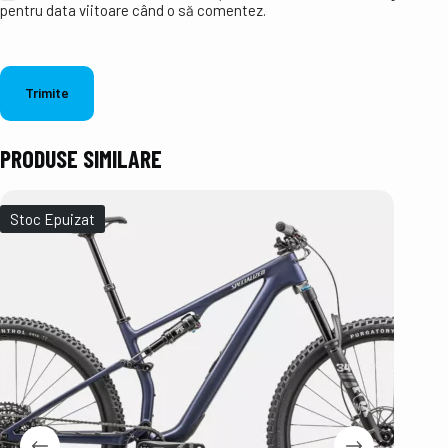
pentru data viitoare când o să comentez.
Trimite
PRODUSE SIMILARE
Stoc Epuizat
Stoc E