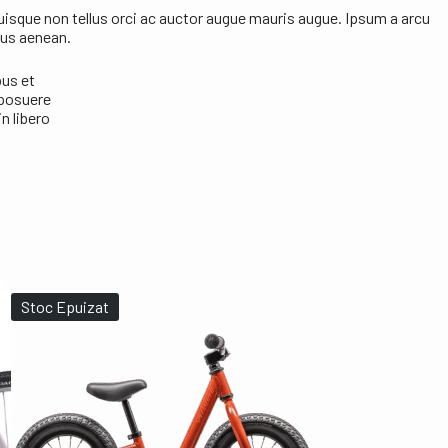
Quisque non tellus orci ac auctor augue mauris augue. Ipsum a arcu
cus aenean.
us et
 posuere
n libero
Stoc Epuizat
Stoc Epuizat