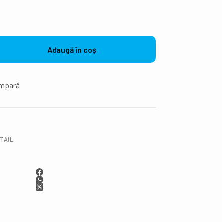
Adaugă în coș
mpară
TAIL