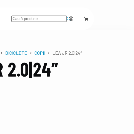
BICICLETE
COPII
LEA JR 2.0|24″
 2.0|24″