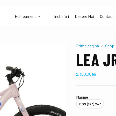
Echipament
Inchirieri
Despre Noi
Contact
Prima pagină
Shop
LEA JR
2,300.00
lei
Mǎrime
DOS (12") 24"