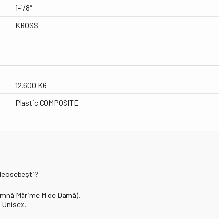
1-1/8″
KROSS
12.600 KG
Plastic COMPOSITE
 deosebești?
mnă Mărime M de Damă).
 Unisex.