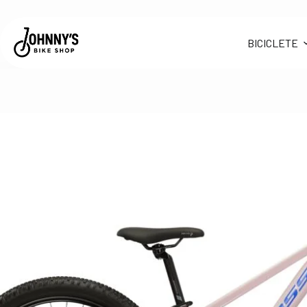
LEA JR 2.0|24″
BICICLETE
Selectează opțiunile
2,300.00
lei