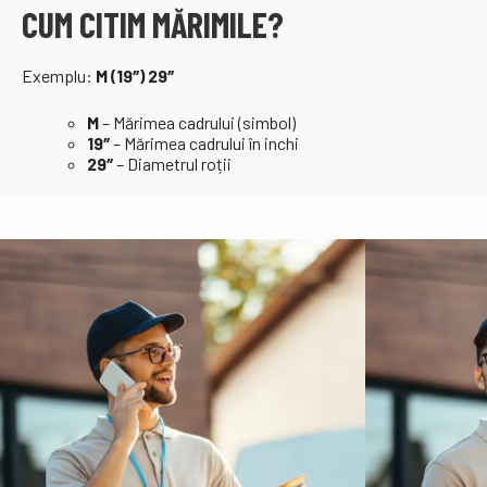
CUM CITIM MĂRIMILE?
Exemplu:
M (19″) 29″
M
– Mărimea cadrului (simbol)
19″
– Mărimea cadrului în inchi
29″
– Diametrul roții