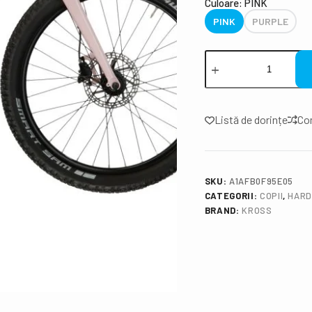
Culoare
: PINK
PINK
PURPLE
Listă de dorințe
Co
SKU:
A1AFB0F95E05
CATEGORII:
COPII
,
HARD
BRAND:
KROSS