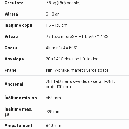
Greutate
7,8 kg (fără pedale)
Vârstă
6 – 8 ani
Înălțime copil
115 – 130 cm
Viteze
7 viteze microSHIFT Ds45/M21SS
Cadru
Aluminiu AA 6061
Anvelope
20 × 1.4″ Schwalbe Little Joe
Frâne
Mini V-brake, manetă verde spate
28T față narrow-wide, casetă 11-28T,
Angrenaj
brațe 100 mm
Înălțime min. șa
568 mm
Înălțime max.
729 mm
șa
Ampatament
840 mm