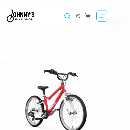
woom GO 4
2,800.00
lei
Selectează opțiunile