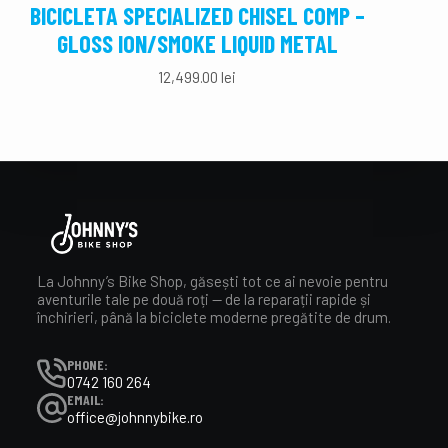
BICICLETA SPECIALIZED CHISEL COMP –
BIC
GLOSS ION/SMOKE LIQUID METAL
AL
12,499.00
lei
La Johnny’s Bike Shop, găsești tot ce ai nevoie pentru
aventurile tale pe două roți — de la reparații rapide și
închirieri, până la biciclete moderne pregătite de drum.
PHONE:
0742 160 264
EMAIL:
office@johnnybike.ro