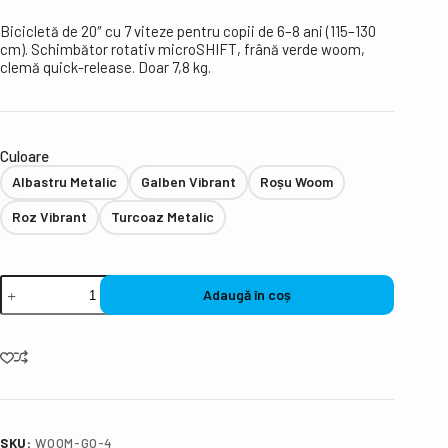
Bicicletă de 20″ cu 7 viteze pentru copii de 6–8 ani (115–130
cm). Schimbător rotativ microSHIFT, frână verde woom,
clemă quick-release. Doar 7,8 kg.
Culoare
Albastru Metalic
Galben Vibrant
Roșu Woom
Roz Vibrant
Turcoaz Metalic
Adaugă în coș
SKU:
WOOM-GO-4