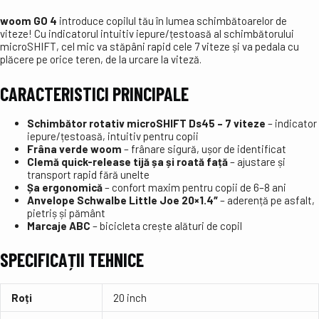
woom GO 4
introduce copilul tău în lumea schimbătoarelor de
viteze! Cu indicatorul intuitiv iepure/țestoasă al schimbătorului
microSHIFT, cel mic va stăpâni rapid cele 7 viteze și va pedala cu
plăcere pe orice teren, de la urcare la viteză.
CARACTERISTICI PRINCIPALE
Schimbător rotativ microSHIFT Ds45 – 7 viteze
– indicator
iepure/țestoasă, intuitiv pentru copii
Frâna verde woom
– frânare sigură, ușor de identificat
Clemă quick-release tijă șa și roată față
– ajustare și
transport rapid fără unelte
Șa ergonomică
– confort maxim pentru copii de 6–8 ani
Anvelope Schwalbe Little Joe 20×1.4″
– aderență pe asfalt,
pietriș și pământ
Marcaje ABC
– bicicleta crește alături de copil
SPECIFICAȚII TEHNICE
Roți
20 inch