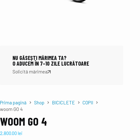
NU GĂSEȘTI MĂRIMEA TA?
O ADUCEM ÎN 7–10 ZILE LUCRĂTOARE
Solicită mărimea
Prima pagină
Shop
BICICLETE
COPII
woom GO 4
WOOM GO 4
2,800.00
lei