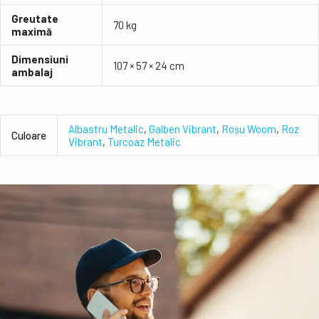
Greutate
70 kg
maximă
Dimensiuni
107 × 57 × 24 cm
ambalaj
Albastru Metalic
,
Galben Vibrant
,
Roșu Woom
,
Roz
Culoare
Vibrant
,
Turcoaz Metalic