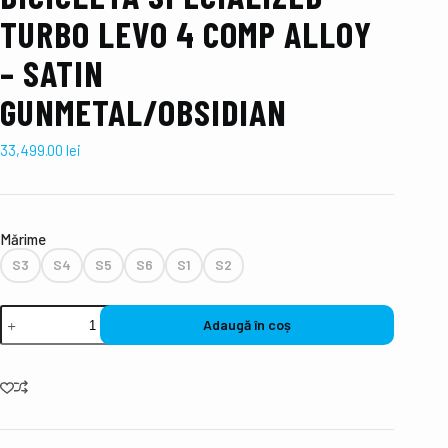
TURBO LEVO 4 COMP ALLOY
– SATIN
GUNMETAL/OBSIDIAN
33,499.00
lei
Mǎrime
S3
S4
S5
S6
S1
S2
Adaugă în coș