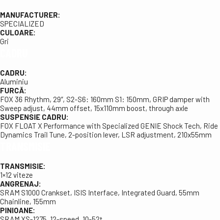
MANUFACTURER:
SPECIALIZED
CULOARE:
Gri
CADRU
CADRU:
Aluminiu
FURCĂ:
FOX 36 Rhythm, 29″, S2-S6: 160mm S1: 150mm, GRIP damper with
Sweep adjust, 44mm offset, 15x110mm boost, through axle
SUSPENSIE CADRU:
FOX FLOAT X Performance with Specialized GENIE Shock Tech, Ride
Dynamics Trail Tune, 2-position lever, LSR adjustment, 210x55mm
TRANSMISIE
TRANSMISIE:
1×12 viteze
ANGRENAJ:
SRAM S1000 Crankset, ISIS Interface, Integrated Guard, 55mm
Chainline, 155mm
PINIOANE:
SRAM XS-1275, 12-speed, 10-52t