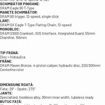
SCHIMBĂTOR PINIOANE:
SRAM Eagle 90 T-Type
MANETE SCHIMBĂTOR:
SRAM 90 trigger, 12-speed, single click
LANȚ:
SRAM GX Eagle T-Type Flattop Chain, 12-speed
MONOBLOC:
SRAM S1000 Crankset, ISIS Interface, Integrated Guard, 55mm
Chainline, 155mm
SISTEM FRÂNARE
TIP FRÂNĂ:
Disc > hidraulica
FRÂNE:
SRAM Maven Bronze, 4-piston caliper, hydraulic disc, 220/200mm
Centerline rotor
ROȚI
DIMENSIUNE ROATĂ:
Fata: 29″ – Spate: 27.5″
JANTE:
Specialized, hookless alloy, 30mm inner width, tubeless ready
BUTUC FAȚĂ: