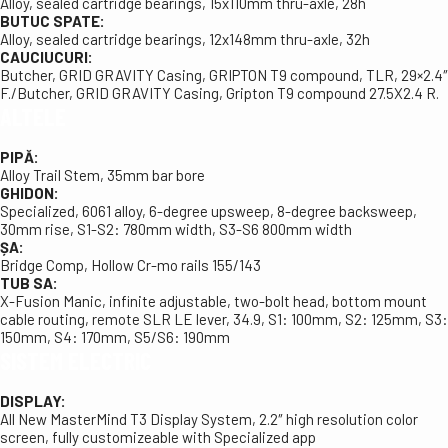
Alloy, sealed cartridge bearings, 15x110mm thru-axle, 28h
BUTUC SPATE:
Alloy, sealed cartridge bearings, 12x148mm thru-axle, 32h
CAUCIUCURI:
Butcher, GRID GRAVITY Casing, GRIPTON T9 compound, TLR, 29×2.4″
F./Butcher, GRID GRAVITY Casing, Gripton T9 compound 27.5X2.4 R.
ALTELE
PIPĂ:
Alloy Trail Stem, 35mm bar bore
GHIDON:
Specialized, 6061 alloy, 6-degree upsweep, 8-degree backsweep,
30mm rise, S1-S2: 780mm width, S3-S6 800mm width
ȘA:
Bridge Comp, Hollow Cr-mo rails 155/143
TUB SA:
X-Fusion Manic, infinite adjustable, two-bolt head, bottom mount
cable routing, remote SLR LE lever, 34.9, S1: 100mm, S2: 125mm, S3:
150mm, S4: 170mm, S5/S6: 190mm
SISTEM ELECTRIC
DISPLAY:
All New MasterMind T3 Display System, 2.2″ high resolution color
screen, fully customizeable with Specialized app